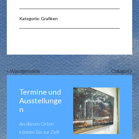
Kategorie:
Grafiken
« Wandgemälde
Collagen »
Termine und
Ausstellunge
n
An diesen Orten
können Sie zur Zeit