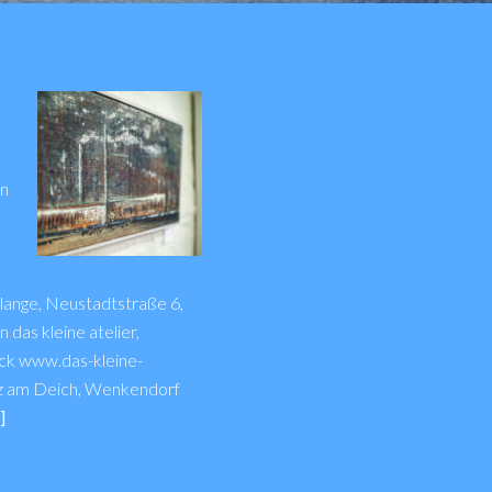
en
m lange, Neustadtstraße 6,
das kleine atelier,
ck www.das-kleine-
tz am Deich, Wenkendorf
]